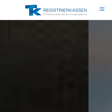
Unternehmen
Produkte
Services
HARDWARE
Trends
Kassensysteme
News
Mobile Kassen
Referenzen
Waagensysteme
Kontakt
Serviceroboter
Self Order Kiosk
Küchenmonitore
Bezahlautomaten