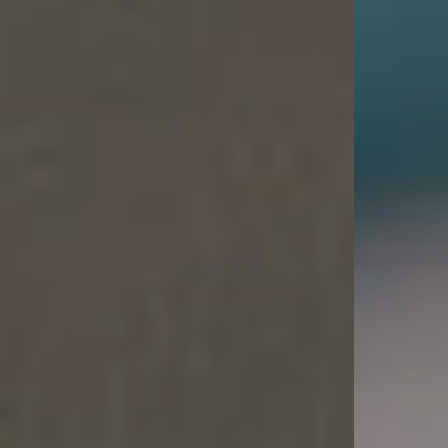
Datev Schnittstelle
Tischreservierung
Webshop
Tischbestellung
Kundenbindung
Schnittstellen