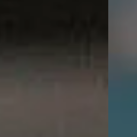
Videoüberwachung
Zubehör
SOFTWARE
Kassensoftware
Backoffice
PAYMENT
EC Terminals
Online Gutscheine
Kundenkarten
DIGITALE LÖSUNGEN