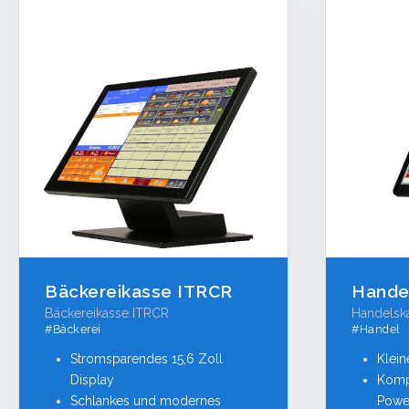
Bäckereikasse ITRCR
Hande
Bäckereikasse ITRCR
Handelsk
#Bäckerei
#Handel
Stromsparendes 15,6 Zoll
Klein
Display
Komp
Schlankes und modernes
Powe