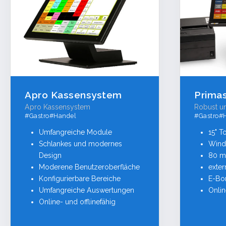
Apro Kassensystem
Prima
Apro Kassensystem
Robust un
#Gastro#Handel
#Gastro#
Umfangreiche Module
15" T
Schlankes und modernes
Wind
Design
80 m
Moderene Benutzeroberfläche
exter
Konfigurierbare Bereiche
E-Bo
Umfangreiche Auswertungen
Onlin
Online- und offlinefähig