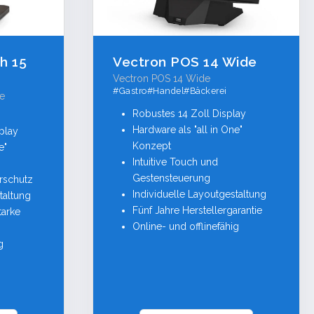
h 15
Vectron POS 14 Wide
Vectron POS 14 Wide
#Gastro#Handel#Bäckerei
e
Robustes 14 Zoll Display
Hardware als "all in One"
play
Konzept
e"
Intuitive Touch und
Gestensteuerung
rschutz
Individuelle Layoutgestaltung
taltung
Fünf Jahre Herstellergarantie
tarke
Online- und offlinefähig
g