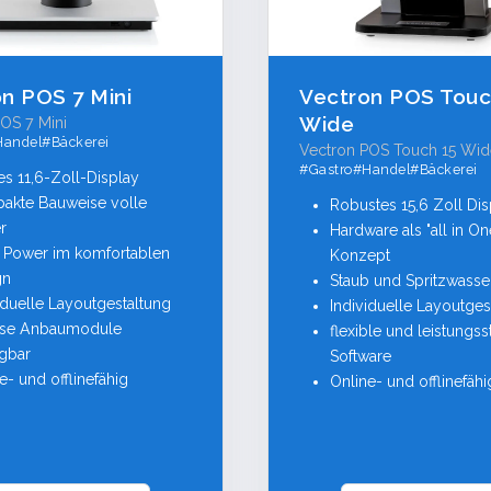
n POS 7 Mini
Vectron POS Touc
Wide
OS 7 Mini
Handel#Bäckerei
Vectron POS Touch 15 Wid
#Gastro#Handel#Bäckerei
es 11,6-Zoll-Display
akte Bauweise volle
Robustes 15,6 Zoll Dis
r
Hardware als "all in On
e Power im komfortablen
Konzept
gn
Staub und Spritzwasse
iduelle Layoutgestaltung
Individuelle Layoutges
rse Anbaumodule
flexible und leistungss
ügbar
Software
e- und offlinefähig
Online- und offlinefähi