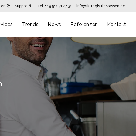
rten
Support
Tel. +49 911 31 27 31
info@tk-registrierkassen.de
rvices
Trends
News
Referenzen
Kontakt
n