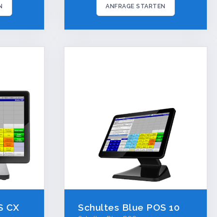
N
ANFRAGE STARTEN
S CX
Schultes Blue POS 10