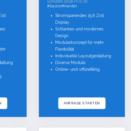
Schultes Blue POS 10
#Gastro#Handel
oll
Stromsparendes 15,6 Zoll
Display
nes
Schlankes und modernes
Design
Modularkonzept für mehr
ehr
Flexibilität
Individuelle Layoutgestaltung
taltung
Diverse Module
Online- und offlinefähig
g
N
ANFRAGE STARTEN