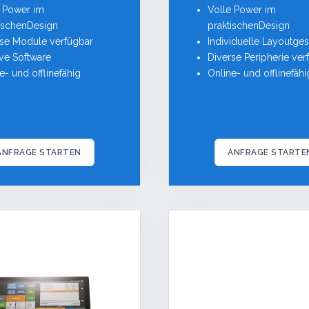
e Power im
Volle Power im
tischenDesign
praktischenDesign
rse Module verfügbar
Individuelle Layoutges
tive Software
Diverse Peripherie ver
e- und offlinefähig
Online- und offlinefähi
ANFRAGE STARTEN
ANFRAGE STARTE