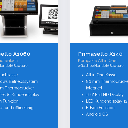
sello A1060
Primasello X140
d einfach
Kompakte All in One
Handel#Bäckerei
#Gastro#Handel#Bäckerei
ouchkasse
All in One Kasse
ows Betriebssystem
80 mm Thermodrucke
m Thermodrucker
integriert
nes 8" Kundendisplay
11,6" Full HD Display
n Funktion
LED Kundendisplay 1
e- und offlinefähig
E-Bon Funktion
Android OS