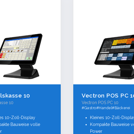
TECHNISCHE HOTLINE
info@tk-registrierkassen.de
Fernwartung starten
lskasse 10
Vectron POS PC 1
asse 10
Vectron POS PC 10
#Gastro#Handel#Bäckerei
es 10-Zoll-Display
Kleines 10-Zoll-Displa
akte Bauweise volle
Kompakte Bauweise v
r
Power