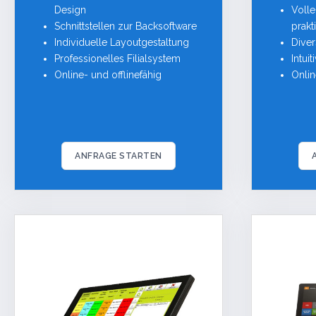
Design
Voll
Schnittstellen zur Backsoftware
prak
Individuelle Layoutgestaltung
Dive
Professionelles Filialsystem
Intui
Online- und offlinefähig
Onlin
ANFRAGE STARTEN