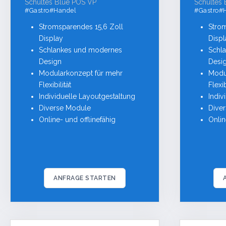
Schultes Blue POS VP
Schultes
#Gastro#Handel
#Gastro#
Stromsparendes 15,6 Zoll
Stro
Display
Displ
Schlankes und modernes
Schl
Design
Desi
Modularkonzept für mehr
Modu
Flexibilität
Flexib
Individuelle Layoutgestaltung
Indiv
Diverse Module
Dive
Online- und offlinefähig
Onlin
ANFRAGE STARTEN