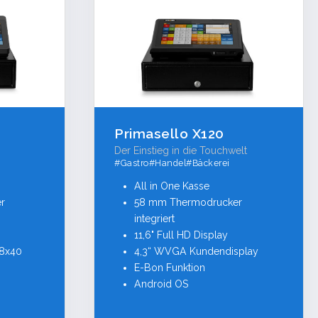
Primasello X120
Der Einstieg in die Touchwelt
#Gastro#Handel#Bäckerei
All in One Kasse
r
58 mm Thermodrucker
integriert
11,6" Full HD Display
28x40
4,3“ WVGA Kundendisplay
E-Bon Funktion
Android OS