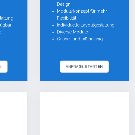
Design
Modularkonzept für mehr
taltung
Flexibilität
fügbar
Individuelle Layoutgestaltung
g
Diverse Module
Online- und offlinefähig
N
ANFRAGE STARTEN