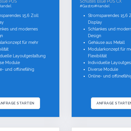
 Blue POS
Schultes Blue POS CX
Handel
#Gastro#Handel
msparendes 15,6 Zoll
Stromsparendes 15,6 Z
ay
Display
ankes und modernes
Schlankes und moder
gn
Design
larkonzept für mehr
Gehäuse aus Metall
ilität
Modularkonzept für m
iduelle Layoutgestaltung
Flexibilität
rse Module
Individuelle Layoutges
e- und offlinefähig
Diverse Module
Online- und offlinefähi
ANFRAGE STARTEN
ANFRAGE STARTE