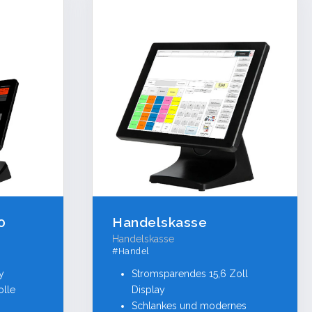
0
Handelskasse
Handelskasse
#Handel
y
Stromsparendes 15,6 Zoll
olle
Display
Schlankes und modernes