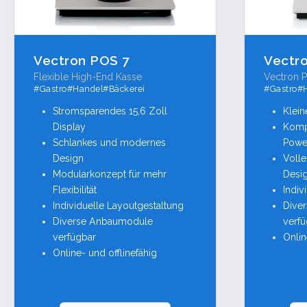
Vectron POS 7
Vectro
Flexible High-End Kasse
Vectron P
#Gastro#Handel#Bäckerei
#Gastro#
Stromsparendes 15,6 Zoll
Klein
Display
Komp
Schlankes und modernes
Powe
Design
Voll
Modularkonzept für mehr
Desi
Flexibilität
Indiv
Individuelle Layoutgestaltung
Dive
Diverse Anbaumodule
verf
verfügbar
Onlin
Online- und offlinefähig