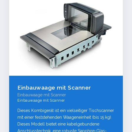
Einbauwaage mit Scanner
Einbauwaage mit Scanner
Einbauwaage mit Scanner
Dieses Kombigerät ist ein vielseitiger Tischscanner
mit einer feststehenden Waageneinheit (bis 15 kg).
Dieses Modell bietet eine kabelgebundene
Anschlusstechnik, eine robuste Sapphire-Glas-