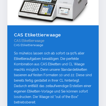
CAS Etikettierwaage
CAS Etikettierwaage
CAS Etikettierwaage
So mühelos lassen sich ab sofort ca 90% aller
Etikettieraufgaben bewältigen. Die perfekte
Kombination aus CAS Etiketten und CL Waage
machts möglich. Denn unsere Standardetiketten
basieren auf festen Formaten 10 und 22. Diese sind
bereits fertig gestaltet in Ihrer CL hinterlegt.
Dadurch entfällt das zeitaufwendige Erstellen einer
eigenen Etiketten-Vorlage und Sie können sofort
losdrucken. Die Waage ist "out of the Box"
betriebsbereit.