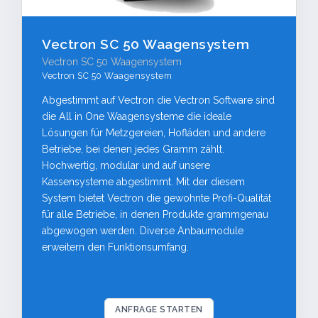
Datev Schnittstelle
Tischreservierung
Vectron SC 50 Waagensystem
Vectron SC 50 Waagensystem
Webshop
Vectron SC 50 Waagensystem
Tischbestellung
Abgestimmt auf Vectron die Vectron Software sind
die All in One Waagensysteme die ideale
Kundenbindung
Lösungen für Metzgereien, Hofläden und andere
Schnittstellen
Betriebe, bei denen jedes Gramm zählt.
Hochwertig, modular und auf unsere
Kassensysteme abgestimmt. Mit der diesem
System bietet Vectron die gewohnte Profi-Qualität
für alle Betriebe, in denen Produkte grammgenau
abgewogen werden. Diverse Anbaumodule
erweitern den Funktionsumfang.
ANFRAGE STARTEN