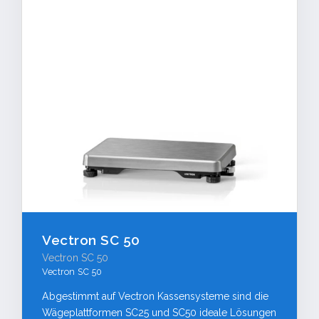
TECHNISCHE HOTLINE
Vectron SC 50
info@tk-registrierkassen.de
Vectron SC 50
Vectron SC 50
Fernwartung starten
Abgestimmt auf Vectron Kassensysteme sind die
Wägeplattformen SC25 und SC50 ideale Lösungen