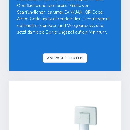
Oberfläche und eine breite Palette von
Scanfunktionen, darunter EAN/JAN, QR-Code,
Aztec-Code und viele andere. Im Tisch integriert
optimiert er den Scan und Wiegeprozess und
setzt damit die Bonierungszeit auf ein Minimum.
ANFRAGE STARTEN