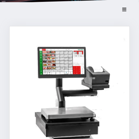
Videoüberwachung
Zubehör
SOFTWARE
Kassensoftware
Backoffice
PAYMENT
EC Terminals
Online Gutscheine
Kundenkarten
DIGITALE LÖSUNGEN