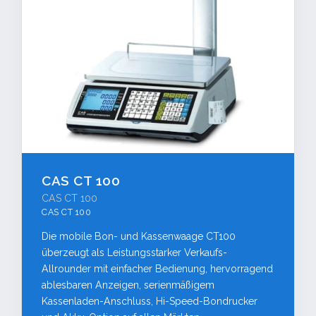
CAS CT 100
CAS CT 100
CAS CT 100
Die mobile Bon- und Kassenwaage CT100
überzeugt als Leistungsstarker Verkaufs-
Allrounder mit einfacher Bedienung, hervorragend
ablesbaren Anzeigen, serienmäßigem
Kassenladen-Anschluss, Hi-Speed-Bondrucker