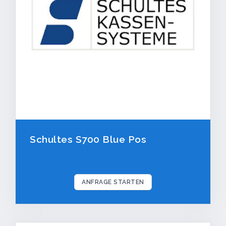
Datev Schnittstelle
Tischreservierung
Webshop
Tischbestellung
Kundenbindung
Schnittstellen
Schultes S700 Blue Pos
ANFRAGE STARTEN