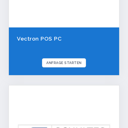
Videoüberwachung
Zubehör
SOFTWARE
Vectron POS PC
Kassensoftware
Backoffice
ANFRAGE STARTEN
PAYMENT
EC Terminals
Online Gutscheine
Kundenkarten
DIGITALE LÖSUNGEN