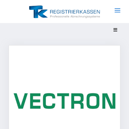
Unternehmen
Produkte
Services
HARDWARE
Trends
Kassensysteme
News
Mobile Kassen
Referenzen
Waagensysteme
Kontakt
Serviceroboter
Self Order Kiosk
Küchenmonitore
Bezahlautomaten