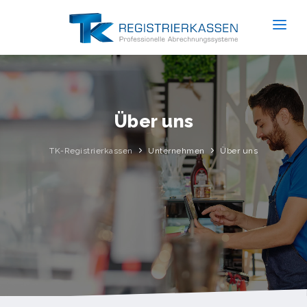
Unternehmen
Produkte
Services
Über uns
HARDWARE
Trends
TK-Registrierkassen
Unternehmen
Über uns
Kassensysteme
News
Mobile Kassen
Referenzen
Waagensysteme
Kontakt
Serviceroboter
Self Order Kiosk
Küchenmonitore
Bezahlautomaten