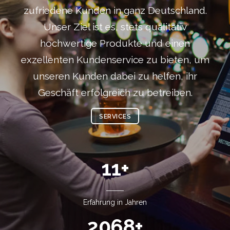
zufriedene Kunden in ganz Deutschland.
Unser Ziel ist es, stets qualitativ
hochwertige Produkte und einen
exzellenten Kundenservice zu bieten, um
unseren Kunden dabei zu helfen, ihr
Geschäft erfolgreich zu betreiben.
SERVICES
16
+
Erfahrung in Jahren
2911
+