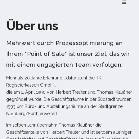
Videoüberwachung
Zubehör
Über uns
SOFTWARE
Mehrwert durch Prozessoptimierung an
Kassensoftware
Ihrem "Point of Sale" ist unser Ziel, das wir
Backoffice
mit einem engagierten Team verfolgen.
PAYMENT
Mehr als 20 Jahre Erfahrung....dafür steht die TK-
Registrierkassen GmbH...
die am 1. April 1990 von Herbert Treuter und Thomas Klaußner
EC Terminals
gegründet wurde. Die Geschäftsräume in der Südstadt wurden
Online Gutscheine
1993 um Büro- und Austellungsräume an der Stadtgrenze
Nürnberg/Fürth erweitert.
Kundenkarten
Im selben Jahr übernahm Thomas Klaußner die
DIGITALE LÖSUNGEN
Geschäftsanteile von Herbert Treuter und ist seitdem alleiniger