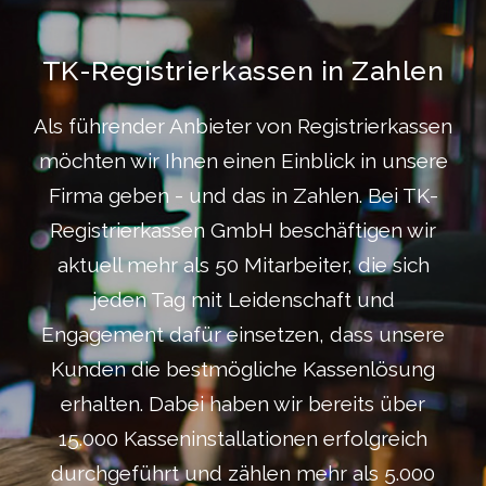
TK-Registrierkassen in Zahlen
Als führender Anbieter von Registrierkassen
möchten wir Ihnen einen Einblick in unsere
Firma geben - und das in Zahlen. Bei TK-
Registrierkassen GmbH beschäftigen wir
aktuell mehr als 50 Mitarbeiter, die sich
jeden Tag mit Leidenschaft und
Engagement dafür einsetzen, dass unsere
Kunden die bestmögliche Kassenlösung
erhalten. Dabei haben wir bereits über
15.000 Kasseninstallationen erfolgreich
durchgeführt und zählen mehr als 5.000