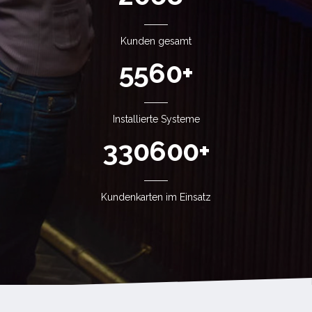
Kunden gesamt
7890
+
TECHNISCHE HOTLINE
Installierte Systeme
info@tk-registrierkassen.de
469800
+
Fernwartung starten
Kundenkarten im Einsatz