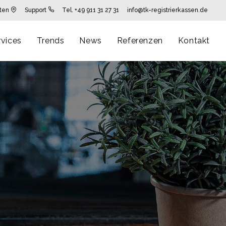
rten
Support
Tel. +49 911 31 27 31
info@tk-registrierkassen.de
rvices
Trends
News
Referenzen
Kontakt
g