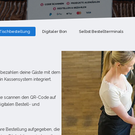
ischbestellung
Digitaler Bon
Selbst Bestellterminals
d bezahlen deine Gäste mit dem
 Kassensystem integriert.
ste scannen den QR-Code auf
italen Bestell- und
TECHNISCHE HOTLINE
hre Bestellung aufgegeben, die