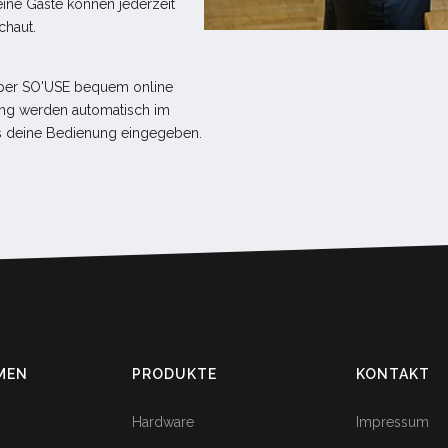
info@tk-registrierkassen.de
ine Gäste können jederzeit
chaut.
Fernwartung starten
 über SO'USE bequem online
ung werden automatisch im
es deine Bedienung eingegeben.
MEN
PRODUKTE
KONTAKT
Hardware
Impressum